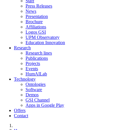
Staff
Press Releases
News
Presentation
Brochure
Affiliations
Logos GSI
UPM Observatory
Education Innovation
Research
Research lines
Publications
Projects
Events
HumAILab
Technology
Ontologies
Software
Demos
GSI Channel
Apps in Google Play
Offers
Contact