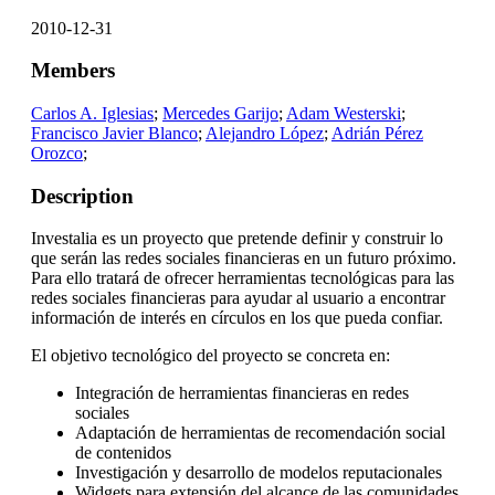
2010-12-31
Members
Carlos A. Iglesias
;
Mercedes Garijo
;
Adam Westerski
;
Francisco Javier Blanco
;
Alejandro López
;
Adrián Pérez
Orozco
;
Description
Investalia es un proyecto que pretende definir y construir lo
que serán las redes sociales financieras en un futuro próximo.
Para ello tratará de ofrecer herramientas tecnológicas para las
redes sociales financieras para ayudar al usuario a encontrar
información de interés en círculos en los que pueda confiar.
El objetivo tecnológico del proyecto se concreta en:
Integración de herramientas financieras en redes
sociales
Adaptación de herramientas de recomendación social
de contenidos
Investigación y desarrollo de modelos reputacionales
Widgets para extensión del alcance de las comunidades