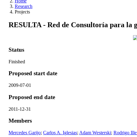
Home
Research
Projects
RESULTA - Red de Consultoría para la ge
Status
Finished
Proposed start date
2009-07-01
Proposed end date
2011-12-31
Members
Mercedes Garijo
;
Carlos A. Iglesias
;
Adam Westerski
;
Rodrigo Ille