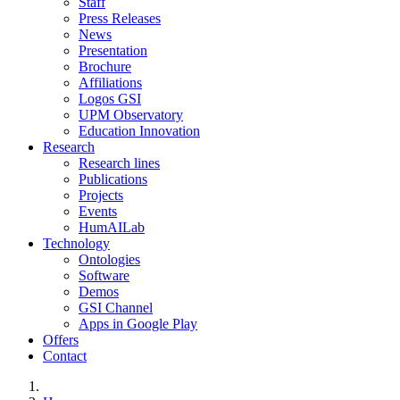
Staff
Press Releases
News
Presentation
Brochure
Affiliations
Logos GSI
UPM Observatory
Education Innovation
Research
Research lines
Publications
Projects
Events
HumAILab
Technology
Ontologies
Software
Demos
GSI Channel
Apps in Google Play
Offers
Contact