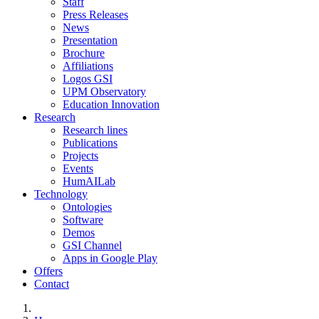
Staff
Press Releases
News
Presentation
Brochure
Affiliations
Logos GSI
UPM Observatory
Education Innovation
Research
Research lines
Publications
Projects
Events
HumAILab
Technology
Ontologies
Software
Demos
GSI Channel
Apps in Google Play
Offers
Contact