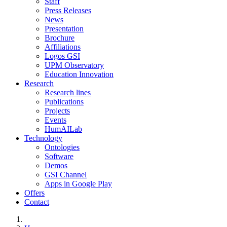
Staff
Press Releases
News
Presentation
Brochure
Affiliations
Logos GSI
UPM Observatory
Education Innovation
Research
Research lines
Publications
Projects
Events
HumAILab
Technology
Ontologies
Software
Demos
GSI Channel
Apps in Google Play
Offers
Contact