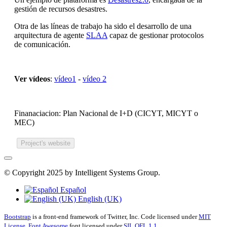
gestión de recursos desastres.
Otra de las líneas de trabajo ha sido el desarrollo de una
arquitectura de agente
SLAA
capaz de gestionar protocolos
de comunicación.
Ver vídeos
:
vídeo1
-
vídeo 2
Finanaciacion: Plan Nacional de I+D (CICYT, MICYT o
MEC)
Project's website
© Copyright 2025 by Intelligent Systems Group.
Español
English (UK)
Bootstrap
is a front-end framework of Twitter, Inc. Code licensed under
MIT
License.
Font Awesome
font licensed under
SIL OFL 1.1
.