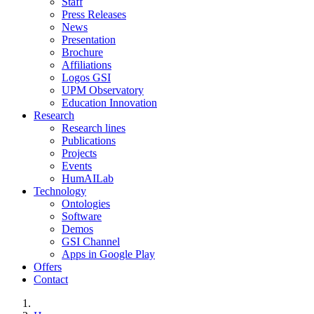
Staff
Press Releases
News
Presentation
Brochure
Affiliations
Logos GSI
UPM Observatory
Education Innovation
Research
Research lines
Publications
Projects
Events
HumAILab
Technology
Ontologies
Software
Demos
GSI Channel
Apps in Google Play
Offers
Contact