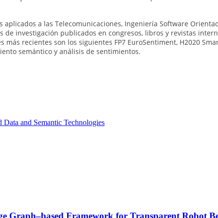
es aplicados a las Telecomunicaciones, Ingeniería Software Orienta
os de investigación publicados en congresos, libros y revistas inte
les más recientes son los siguientes FP7 EuroSentiment, H2020 Sm
iento semántico y análisis de sentimientos.
d Data and Semantic Technologies
ge Graph–based Framework for Transparent Robot Beha