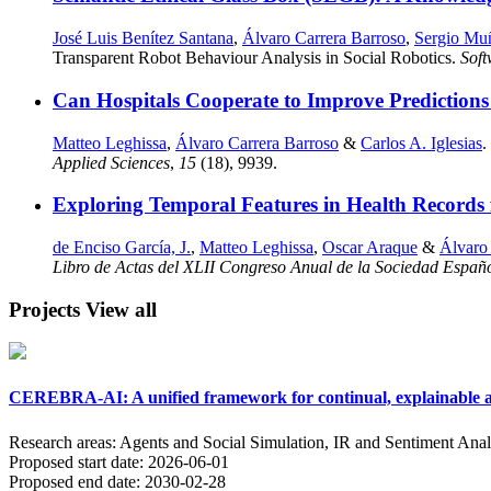
José Luis Benítez Santana
,
Álvaro Carrera Barroso
,
Sergio Mu
Transparent Robot Behaviour Analysis in Social Robotics.
Sof
Can Hospitals Cooperate to Improve Prediction
Matteo Leghissa
,
Álvaro Carrera Barroso
&
Carlos A. Iglesias
.
Applied Sciences
,
15
(18), 9939.
Exploring Temporal Features in Health Records f
de Enciso García, J.
,
Matteo Leghissa
,
Oscar Araque
&
Álvaro
Libro de Actas del XLII Congreso Anual de la Sociedad Españ
Projects
View all
CEREBRA-AI: A unified framework for continual, explainable an
Research areas:
Agents and Social Simulation, IR and Sentiment Anal
Proposed start date:
2026-06-01
Proposed end date:
2030-02-28