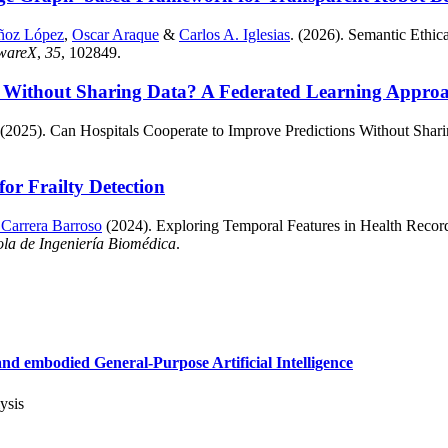
ñoz López
,
Oscar Araque
&
Carlos A. Iglesias
. (2026). Semantic Eth
twareX
,
35
, 102849.
s Without Sharing Data? A Federated Learning Approac
 (2025). Can Hospitals Cooperate to Improve Predictions Without Shar
or Frailty Detection
 Carrera Barroso
(2024). Exploring Temporal Features in Health Records 
ola de Ingeniería Biomédica
.
d embodied General-Purpose Artificial Intelligence
ysis