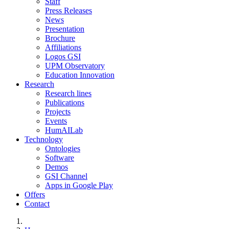
Staff
Press Releases
News
Presentation
Brochure
Affiliations
Logos GSI
UPM Observatory
Education Innovation
Research
Research lines
Publications
Projects
Events
HumAILab
Technology
Ontologies
Software
Demos
GSI Channel
Apps in Google Play
Offers
Contact