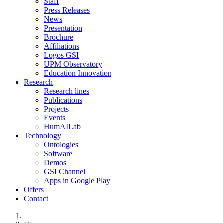
Staff
Press Releases
News
Presentation
Brochure
Affiliations
Logos GSI
UPM Observatory
Education Innovation
Research
Research lines
Publications
Projects
Events
HumAILab
Technology
Ontologies
Software
Demos
GSI Channel
Apps in Google Play
Offers
Contact