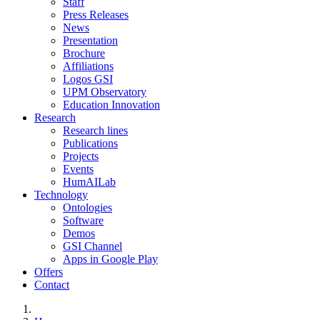
Staff
Press Releases
News
Presentation
Brochure
Affiliations
Logos GSI
UPM Observatory
Education Innovation
Research
Research lines
Publications
Projects
Events
HumAILab
Technology
Ontologies
Software
Demos
GSI Channel
Apps in Google Play
Offers
Contact