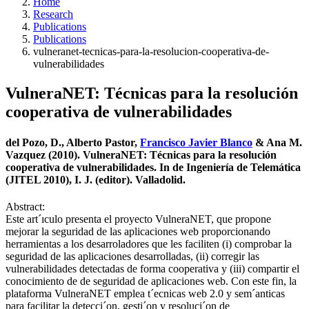
Home
Research
Publications
Publications
vulneranet-tecnicas-para-la-resolucion-cooperativa-de-
vulnerabilidades
VulneraNET: Técnicas para la resolución
cooperativa de vulnerabilidades
del Pozo, D., Alberto Pastor,
Francisco Javier Blanco
& Ana M.
Vazquez (2010). VulneraNET: Técnicas para la resolución
cooperativa de vulnerabilidades. In de Ingeniería de Telemática
(JITEL 2010), I. J. (editor). Valladolid.
Abstract:
Este art´ıculo presenta el proyecto VulneraNET, que propone
mejorar la seguridad de las aplicaciones web proporcionando
herramientas a los desarroladores que les faciliten (i) comprobar la
seguridad de las aplicaciones desarrolladas, (ii) corregir las
vulnerabilidades detectadas de forma cooperativa y (iii) compartir el
conocimiento de de seguridad de aplicaciones web. Con este fin, la
plataforma VulneraNET emplea t´ecnicas web 2.0 y sem´anticas
para facilitar la detecci´on, gesti´on y resoluci´on de