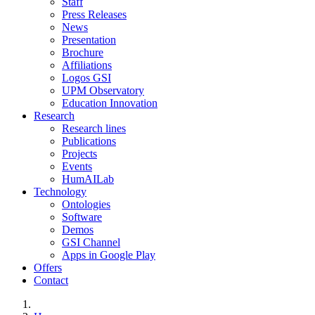
Staff
Press Releases
News
Presentation
Brochure
Affiliations
Logos GSI
UPM Observatory
Education Innovation
Research
Research lines
Publications
Projects
Events
HumAILab
Technology
Ontologies
Software
Demos
GSI Channel
Apps in Google Play
Offers
Contact