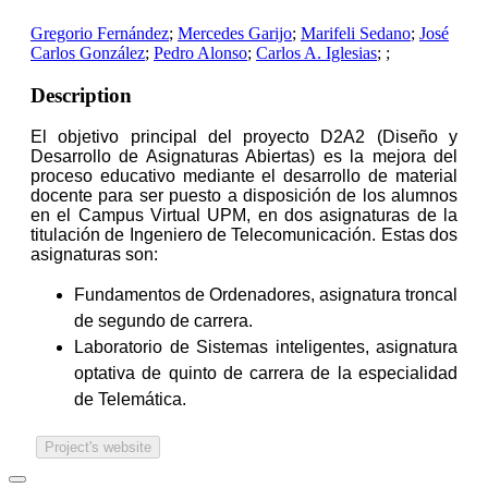
Gregorio Fernández
;
Mercedes Garijo
;
Marifeli Sedano
;
José
Carlos González
;
Pedro Alonso
;
Carlos A. Iglesias
;
;
Description
El objetivo principal del proyecto D2A2 (Diseño y
Desarrollo de Asignaturas Abiertas) es la mejora del
proceso educativo mediante el desarrollo de material
docente para ser puesto a disposición de los alumnos
en el Campus Virtual UPM, en dos asignaturas de la
titulación de Ingeniero de Telecomunicación. Estas dos
asignaturas son:
Fundamentos de Ordenadores, asignatura troncal
de segundo de carrera.
Laboratorio de Sistemas inteligentes, asignatura
optativa de quinto de carrera de la especialidad
de Telemática.
Project's website