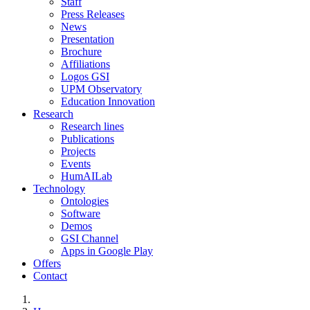
Staff
Press Releases
News
Presentation
Brochure
Affiliations
Logos GSI
UPM Observatory
Education Innovation
Research
Research lines
Publications
Projects
Events
HumAILab
Technology
Ontologies
Software
Demos
GSI Channel
Apps in Google Play
Offers
Contact