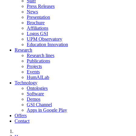
Staff
Press Releases
News
Presentation
Brochure
Affiliations
Logos GSI
UPM Observatory
Education Innovation
Research
Research lines
Publications
Projects
Events
HumAILab
Technology
Ontologies
Software
Demos
GSI Channel
Apps in Google Play
Offers
Contact