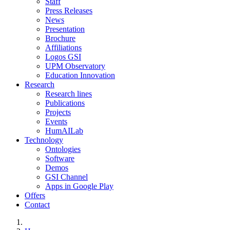
Staff
Press Releases
News
Presentation
Brochure
Affiliations
Logos GSI
UPM Observatory
Education Innovation
Research
Research lines
Publications
Projects
Events
HumAILab
Technology
Ontologies
Software
Demos
GSI Channel
Apps in Google Play
Offers
Contact