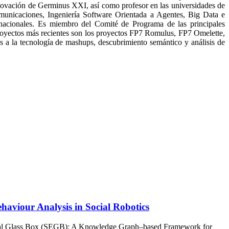
novación de Germinus XXI, así como profesor en las universidades de
comunicaciones, Ingeniería Software Orientada a Agentes, Big Data e
ernacionales. Es miembro del Comité de Programa de las principales
proyectos más recientes son los proyectos FP7 Romulus, FP7 Omelette,
 la tecnología de mashups, descubrimiento semántico y análisis de
viour Analysis in Social Robotics
ical Glass Box (SEGB): A Knowledge Graph–based Framework for