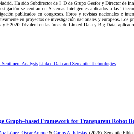
e Madrid. Ha sido Subdirector de I+D de Grupo Gesfor y Director de In
vestigación se centran en Sistemas Inteligentes aplicados a las Tele
igación publicados en congresos, libros y revistas nacionales e int
activamente en proyectos de investigación nacionales y europeos. Los 
020 Trivalent en las áreas de Linked Data y Big Data, aplicados a
 Sentiment Analysis
Linked Data and Semantic Technologies
ge Graph–based Framework for Transparent Robot Beha
ñoz López
,
Oscar Araque
&
Carlos A. Iglesias
. (2026). Semantic Eth