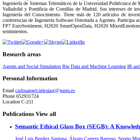
Ingeniería de Sistemas Telemáticos de la Universidad Politécnica d
Valladolid y Pontificia de Comillas de Madrid. Sus intereses de in
Ingeniería del Conocimiento. Tiene más de 120 artículos de invest
conferencias de Ingeniería Software Orientada a Agentes. Participa 
FP7 EuroSentiment, H2020 SmartOpenData, H2020 MixedEmotions y H2
sentimientos.
Research areas
Agents and Social Simulation
Big Data and Machine Learning
IR and
Personal Information
Email
carlosangel.iglesias(@)upm.es
Phone
652931724
Location
C-211
Publications
View all
Semantic Ethical Glass Box (SEGB): A Knowled
José Luis Benítez Santana
,
Álvaro Carrera Barroso
,
Sergio Mu