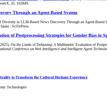
twareX
,
35
, 102849.
scovery Through an Agent-Based System
of Diversity in LLM-Based News Discovery Through an Agent-Based 
 Spain : SciTePress.
ation of Postprocessing Strategies for Gender Bias in
2025). On the Limits of Debiasing: A Multimetric Evaluation of Postpro
ational Conference on Web Intelligence and Intelligent Agent Technol
ality to Transform the Cultural Heritage Experience
ntic Technologies