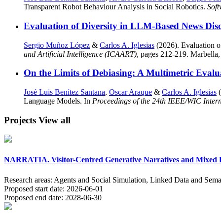
Transparent Robot Behaviour Analysis in Social Robotics.
Sof
Evaluation of Diversity in LLM-Based News Di
Sergio Muñoz López
&
Carlos A. Iglesias
(2026). Evaluation 
and Artificial Intelligence (ICAART)
, pages 212-219. Marbella,
On the Limits of Debiasing: A Multimetric Evalu
José Luis Benítez Santana
,
Oscar Araque
&
Carlos A. Iglesias
(
Language Models. In
Proceedings of the 24th IEEE/WIC Intern
Projects
View all
NARRATIA. Visitor-Centred Generative Narratives and Mixed Re
Research areas:
Agents and Social Simulation, Linked Data and Sema
Proposed start date:
2026-06-01
Proposed end date:
2028-06-30