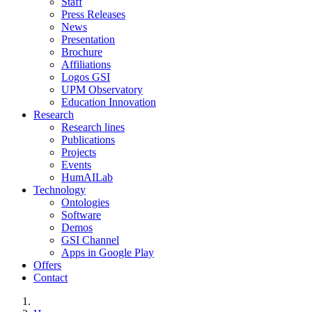
Staff
Press Releases
News
Presentation
Brochure
Affiliations
Logos GSI
UPM Observatory
Education Innovation
Research
Research lines
Publications
Projects
Events
HumAILab
Technology
Ontologies
Software
Demos
GSI Channel
Apps in Google Play
Offers
Contact