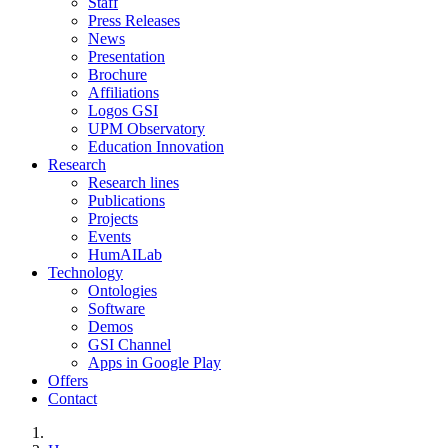
Staff
Press Releases
News
Presentation
Brochure
Affiliations
Logos GSI
UPM Observatory
Education Innovation
Research
Research lines
Publications
Projects
Events
HumAILab
Technology
Ontologies
Software
Demos
GSI Channel
Apps in Google Play
Offers
Contact