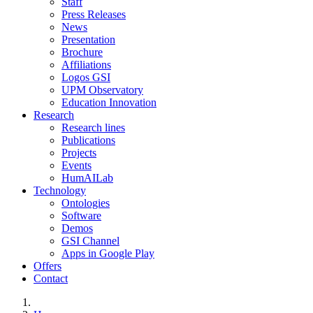
Staff
Press Releases
News
Presentation
Brochure
Affiliations
Logos GSI
UPM Observatory
Education Innovation
Research
Research lines
Publications
Projects
Events
HumAILab
Technology
Ontologies
Software
Demos
GSI Channel
Apps in Google Play
Offers
Contact