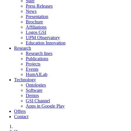
Staff
Press Releases
News
Presentation
Brochure
Affiliations
Logos GSI
UPM Observatory
Education Innovation
Research
Research lines
Publications
Projects
Events
HumAILab
Technology
Ontologies
Software
Demos
GSI Channel
Apps in Google Play
Offers
Contact