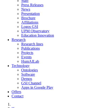
Staff
Press Releases
News
Presentation
Brochure
Affiliations
Logos GSI
UPM Observatory
Education Innovation
Research
Research lines
Publications
Projects
Events
HumAILab
Technology
Ontologies
Software
Demos
GSI Channel
Apps in Google Play
Offers
Contact