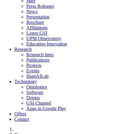
Staff
Press Releases
News
Presentation
Brochure
Affiliations
Logos GSI
UPM Observatory
Education Innovation
Research
Research lines
Publications
Projects
Events
HumAILab
Technology
Ontologies
Software
Demos
GSI Channel
Apps in Google Play
Offers
Contact