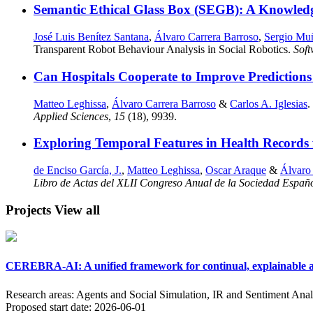
Semantic Ethical Glass Box (SEGB): A Knowled
José Luis Benítez Santana
,
Álvaro Carrera Barroso
,
Sergio Mu
Transparent Robot Behaviour Analysis in Social Robotics.
Sof
Can Hospitals Cooperate to Improve Prediction
Matteo Leghissa
,
Álvaro Carrera Barroso
&
Carlos A. Iglesias
.
Applied Sciences
,
15
(18), 9939.
Exploring Temporal Features in Health Records f
de Enciso García, J.
,
Matteo Leghissa
,
Oscar Araque
&
Álvaro
Libro de Actas del XLII Congreso Anual de la Sociedad Españ
Projects
View all
CEREBRA-AI: A unified framework for continual, explainable an
Research areas:
Agents and Social Simulation, IR and Sentiment Anal
Proposed start date:
2026-06-01