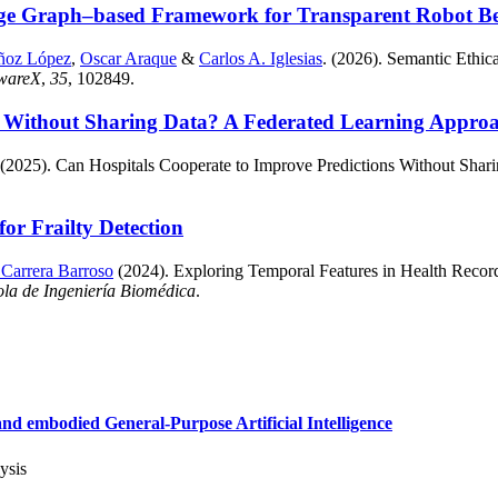
ge Graph–based Framework for Transparent Robot Beha
ñoz López
,
Oscar Araque
&
Carlos A. Iglesias
. (2026). Semantic Eth
twareX
,
35
, 102849.
s Without Sharing Data? A Federated Learning Approac
 (2025). Can Hospitals Cooperate to Improve Predictions Without Shar
or Frailty Detection
 Carrera Barroso
(2024). Exploring Temporal Features in Health Records 
ola de Ingeniería Biomédica
.
d embodied General-Purpose Artificial Intelligence
ysis