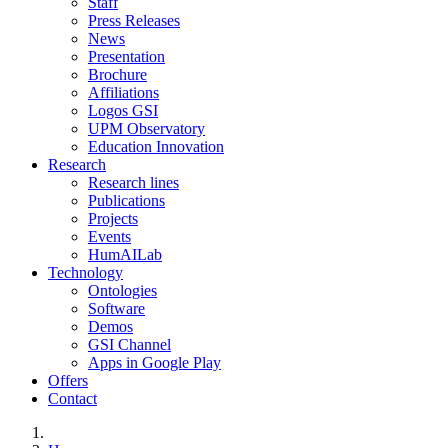
Staff
Press Releases
News
Presentation
Brochure
Affiliations
Logos GSI
UPM Observatory
Education Innovation
Research
Research lines
Publications
Projects
Events
HumAILab
Technology
Ontologies
Software
Demos
GSI Channel
Apps in Google Play
Offers
Contact