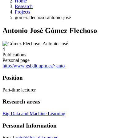
Home
Research
Projects
gomez-flechoso-antonio-jose
Antonio José Gómez Flechoso
4
Publications
Personal page
http://www.gsi.dit.upm.es/~anto
Position
Part-time lecturer
Research areas
Big Data and Machine Learning
Personal Information
Email
anto(@)gsi.dit.upm.es