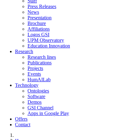
Staff
Press Releases
News
Presentation
Brochure
Affiliations
Logos GSI
UPM Observatory
Education Innovation
Research
Research lines
Publications
Projects
Events
HumAILab
Technology
Ontologies
Software
Demos
GSI Channel
Apps in Google Play
Offers
Contact