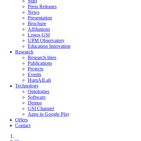
Staff
Press Releases
News
Presentation
Brochure
Affiliations
Logos GSI
UPM Observatory
Education Innovation
Research
Research lines
Publications
Projects
Events
HumAILab
Technology
Ontologies
Software
Demos
GSI Channel
Apps in Google Play
Offers
Contact