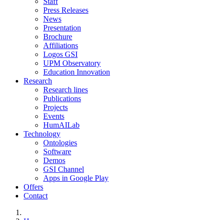
Staff
Press Releases
News
Presentation
Brochure
Affiliations
Logos GSI
UPM Observatory
Education Innovation
Research
Research lines
Publications
Projects
Events
HumAILab
Technology
Ontologies
Software
Demos
GSI Channel
Apps in Google Play
Offers
Contact