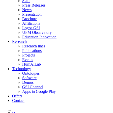
Staff
Press Releases
News
Presentation
Brochure
Affiliations
Logos GSI
UPM Observatory
Education Innovation
Research
Research lines
Publications
Projects
Events
HumAILab
Technology
Ontologies
Software
Demos
GSI Channel
Apps in Google Play
Offers
Contact