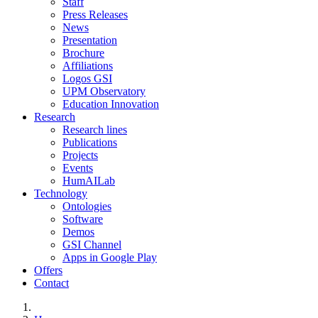
Staff
Press Releases
News
Presentation
Brochure
Affiliations
Logos GSI
UPM Observatory
Education Innovation
Research
Research lines
Publications
Projects
Events
HumAILab
Technology
Ontologies
Software
Demos
GSI Channel
Apps in Google Play
Offers
Contact