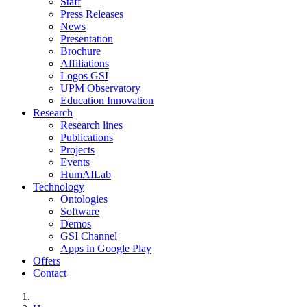
Staff
Press Releases
News
Presentation
Brochure
Affiliations
Logos GSI
UPM Observatory
Education Innovation
Research
Research lines
Publications
Projects
Events
HumAILab
Technology
Ontologies
Software
Demos
GSI Channel
Apps in Google Play
Offers
Contact