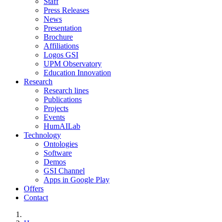
Staff
Press Releases
News
Presentation
Brochure
Affiliations
Logos GSI
UPM Observatory
Education Innovation
Research
Research lines
Publications
Projects
Events
HumAILab
Technology
Ontologies
Software
Demos
GSI Channel
Apps in Google Play
Offers
Contact