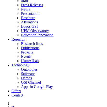
Staff
Press Releases
News
Presentation
Brochure
Affiliations
Logos GSI
UPM Observatory
Education Innovation
Research
Research lines
Publications
Projects
Events
HumAILab
Technology
Ontologies
Software
Demos
GSI Channel
Apps in Google Play
Offers
Contact