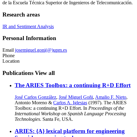
de la Escuela Técnica Superior de Ingenieros de Telecomunicación.
Research areas
IR and Sentiment Analysis
Personal Information
Email
josemiguel.goni(@)upm.es
Phone
Location
Publications
View all
The ARIES Toolbox: a continuing R+D Effort
José Carlos González
,
José Miguel Goñi
,
Amalio F. Nieto
,
Antonio Moreno &
Carlos A. Iglesias
(1997). The ARIES
Toolbox: a continuing R+D Effort. In
Proceedings of the
International Workshop on Spanish Language Processing
Technologies
. Santa Fe, USA.
ARIES: {A} lexical platform for engineering