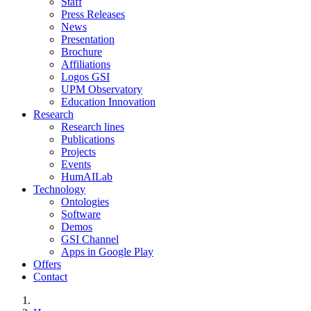
Staff
Press Releases
News
Presentation
Brochure
Affiliations
Logos GSI
UPM Observatory
Education Innovation
Research
Research lines
Publications
Projects
Events
HumAILab
Technology
Ontologies
Software
Demos
GSI Channel
Apps in Google Play
Offers
Contact