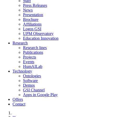
Staff
Press Releases
News
Presentation
Brochure
Affiliations
Logos GSI
UPM Observatory
Education Innovation
Research
Research lines
Publications
Projects
Events
HumAILab
Technology
Ontologies
Software
Demos
GSI Channel
Apps in Google Play
Offers
Contact