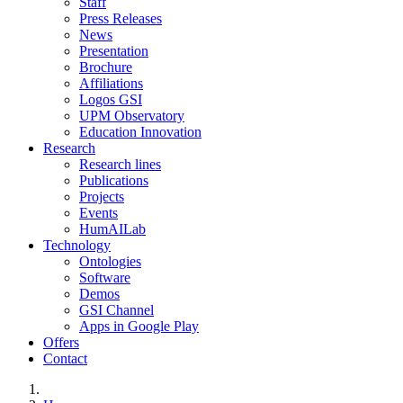
Staff
Press Releases
News
Presentation
Brochure
Affiliations
Logos GSI
UPM Observatory
Education Innovation
Research
Research lines
Publications
Projects
Events
HumAILab
Technology
Ontologies
Software
Demos
GSI Channel
Apps in Google Play
Offers
Contact