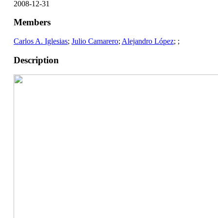
2008-12-31
Members
Carlos A. Iglesias
;
Julio Camarero
;
Alejandro López
;
;
Description