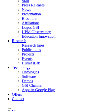
Staff
Press Releases
News
Presentation
Brochure
Affiliations
Logos GSI
UPM Observatory
Education Innovation
Research
Research lines
Publications
Projects
Events
HumAILab
Technology
Ontologies
Software
Demos
GSI Channel
Apps in Google Play
Offers
Contact