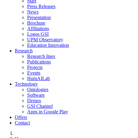
Staff
Press Releases
News
Presentation
Brochure
Affiliations
Logos GSI
UPM Observatory
Education Innovation
Research
Research lines
Publications
Projects
Events
HumAILab
Technology
Ontologies
Software
Demos
GSI Channel
Apps in Google Play
Offers
Contact