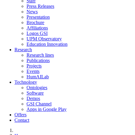
Staff
Press Releases
News
Presentation
Brochure
Affiliations
Logos GSI
UPM Observatory
Education Innovation
Research
Research lines
Publications
Projects
Events
HumAILab
Technology
Ontologies
Software
Demos
GSI Channel
Apps in Google Play
Offers
Contact