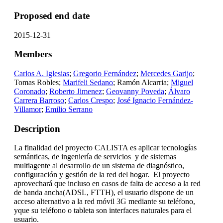
Proposed end date
2015-12-31
Members
Carlos A. Iglesias
;
Gregorio Fernández
;
Mercedes Garijo
;
Tomas Robles;
Marifeli Sedano
; Ramón Alcarria;
Miguel
Coronado
;
Roberto Jimenez
;
Geovanny Poveda
;
Álvaro
Carrera Barroso
;
Carlos Crespo
;
José Ignacio Fernández-
Villamor
;
Emilio Serrano
Description
La finalidad del proyecto CALISTA es aplicar tecnologías
semánticas, de ingeniería de servicios y de sistemas
multiagente al desarrollo de un sistema de diagnóstico,
configuración y gestión de la red del hogar. El proyecto
aprovechará que incluso en casos de falta de acceso a la red
de banda ancha(ADSL, FTTH), el usuario dispone de un
acceso alternativo a la red móvil 3G mediante su teléfono,
yque su teléfono o tableta son interfaces naturales para el
usuario.