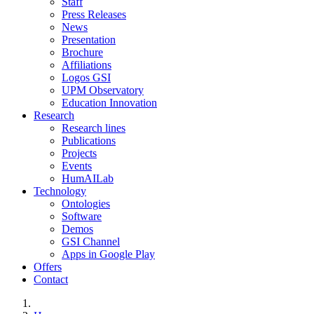
Staff
Press Releases
News
Presentation
Brochure
Affiliations
Logos GSI
UPM Observatory
Education Innovation
Research
Research lines
Publications
Projects
Events
HumAILab
Technology
Ontologies
Software
Demos
GSI Channel
Apps in Google Play
Offers
Contact