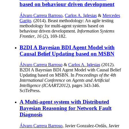
based on behaviour driven development
Álvaro Carrera Barroso
,
Carlos A. Iglesias
&
Mercedes
Garijo
. (2014). Beast methodology: An agile testing
methodology for multi-agent systems based on
behaviour driven development.
Information Systems
Frontier
,
16
(2), 169-182.
B2DI A Bayesian BDI Agent Model with
Causal Belief Updating based on MSBN
Álvaro Carrera Barroso
&
Carlos A. Iglesias
(2012).
B2DI A Bayesian BDI Agent Model with Causal Belief
Updating based on MSBN. In
Proceedings of the 4th
International Conference on Agents and Artiﬁcial
Intelligence (ICAART2012)
, pages 343-346.
SciTePress.
A Multi-agent system with Distributed
Bayesian Reasoning for Network Fault
Diagnosis
Álvaro Carrera Barroso
, Javier Gonzalez-Ordás, Javier