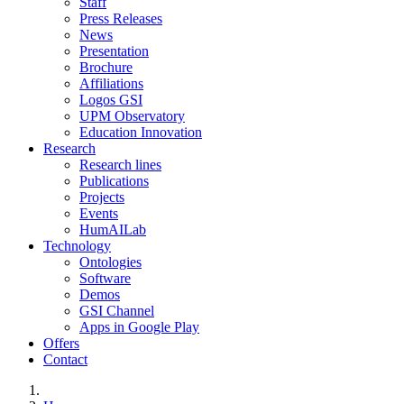
Staff
Press Releases
News
Presentation
Brochure
Affiliations
Logos GSI
UPM Observatory
Education Innovation
Research
Research lines
Publications
Projects
Events
HumAILab
Technology
Ontologies
Software
Demos
GSI Channel
Apps in Google Play
Offers
Contact