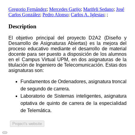
Gregorio Fernández
;
Mercedes Garijo
;
Marifeli Sedano
;
José
Carlos González
;
Pedro Alonso
;
Carlos A. Iglesias
;
;
Description
El objetivo principal del proyecto D2A2 (Diseño y
Desarrollo de Asignaturas Abiertas) es la mejora del
proceso educativo mediante el desarrollo de material
docente para ser puesto a disposición de los alumnos
en el Campus Virtual UPM, en dos asignaturas de la
titulación de Ingeniero de Telecomunicación. Estas dos
asignaturas son:
Fundamentos de Ordenadores, asignatura troncal
de segundo de carrera.
Laboratorio de Sistemas inteligentes, asignatura
optativa de quinto de carrera de la especialidad
de Telemática.
Project's website