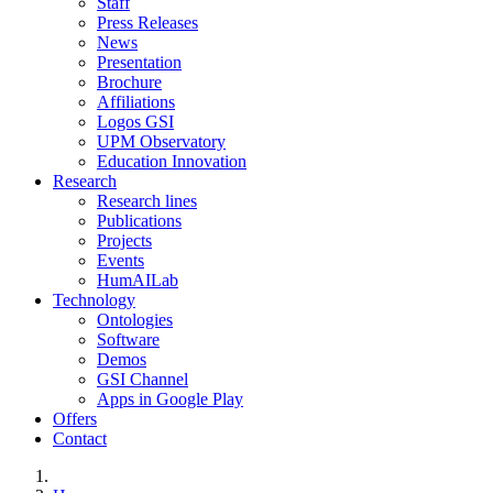
Staff
Press Releases
News
Presentation
Brochure
Affiliations
Logos GSI
UPM Observatory
Education Innovation
Research
Research lines
Publications
Projects
Events
HumAILab
Technology
Ontologies
Software
Demos
GSI Channel
Apps in Google Play
Offers
Contact