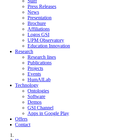
Staff
Press Releases
News
Presentation
Brochure
Affiliations
Logos GSI
UPM Observatory
Education Innovation
Research
Research lines
Publications
Projects
Events
HumAILab
Technology
Ontologies
Software
Demos
GSI Channel
Apps in Google Play
Offers
Contact