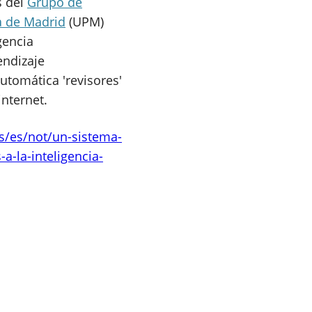
s del
Grupo de
a de Madrid
(UPM)
gencia
endizaje
utomática 'revisores'
nternet.
es/es/not/un-sistema-
a-la-inteligencia-