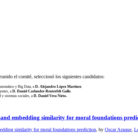
nido el comité, seleccionó los siguientes candidatos:
automático y Big Data, a
D.
Alejandro López Martínez
.
gentes, a
D. Daniel Carlander-Reuterfelt Gallo
.
 y sistemas sociales, a
D.
Daniel Vera Nieto
.
 and embedding similarity for moral foundations predi
dding similarity for moral foundations prediction
, by
Oscar Araque
,
L