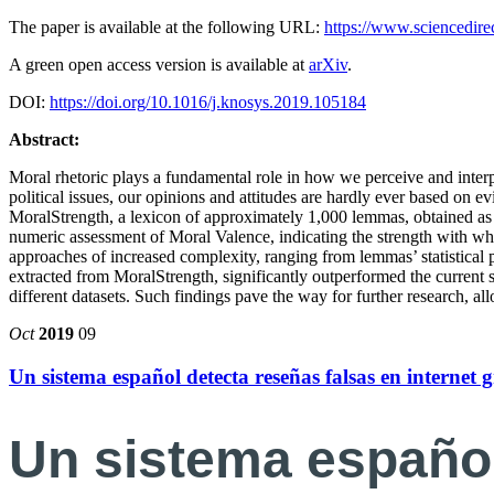
The paper is available at the following URL:
https://www.sciencedir
A green open access version is available at
arXiv
.
DOI:
https://doi.org/10.1016/j.knosys.2019.105184
Abstract:
Moral rhetoric plays a fundamental role in how we perceive and interp
political issues, our opinions and attitudes are hardly ever based on
MoralStrength, a lexicon of approximately 1,000 lemmas, obtained as
numeric assessment of Moral Valence, indicating the strength with whic
approaches of increased complexity, ranging from lemmas’ statistical 
extracted from MoralStrength, significantly outperformed the current 
different datasets. Such findings pave the way for further research, al
Oct
2019
09
Un sistema español detecta reseñas falsas en internet gra
Un sistema español