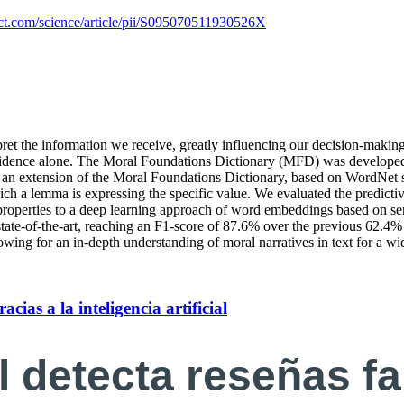
ect.com/science/article/pii/S095070511930526X
ret the information we receive, greatly influencing our decision-making
 evidence alone. The Moral Foundations Dictionary (MFD) was developed t
 an extension of the Moral Foundations Dictionary, based on WordNet 
h a lemma is expressing the specific value. We evaluated the predictive p
properties to a deep learning approach of word embeddings based on sema
state-of-the-art, reaching an F1-score of 87.6% over the previous 62.4
lowing for an in-depth understanding of moral narratives in text for a wid
cias a la inteligencia artificial
 detecta reseñas fal