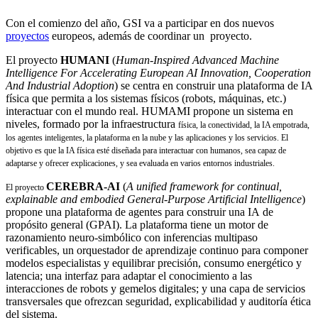
Con el comienzo del año, GSI va a participar en dos nuevos
proyectos
europeos, además de coordinar un proyecto.
El proyecto
HUMANI
(
Human-Inspired Advanced Machine
Intelligence For Accelerating European AI Innovation, Cooperation
And Industrial Adoption
) se centra en construir una plataforma de IA
física que permita a los sistemas físicos (robots, máquinas, etc.)
interactuar con el mundo real. HUMAMI propone un sistema en
niveles, formado por la infraestructura
física, la conectividad, la IA empotrada,
los agentes inteligentes, la plataforma en la nube y las aplicaciones y los servicios. El
objetivo es que la IA física esté diseñada para interactuar con humanos, sea capaz de
adaptarse y ofrecer
explicaciones, y sea evaluada en varios entornos industriales.
CEREBRA-AI
(
A unified framework for continual,
El proyecto
explainable and embodied General-Purpose Artificial Intelligence
)
propone una plataforma de agentes para construir una IA de
propósito general (GPAI). La plataforma tiene un motor de
razonamiento neuro-simbólico con inferencias multipaso
verificables, un orquestador de aprendizaje continuo para componer
modelos especialistas y equilibrar precisión, consumo energético y
latencia; una interfaz para adaptar el conocimiento a las
interacciones de robots y gemelos digitales; y una capa de servicios
transversales que ofrezcan seguridad, explicabilidad y auditoría ética
del sistema.