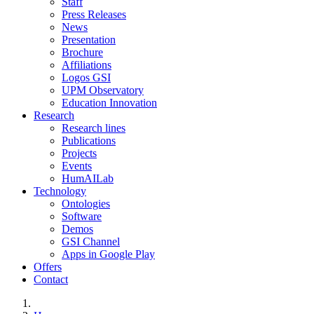
Staff
Press Releases
News
Presentation
Brochure
Affiliations
Logos GSI
UPM Observatory
Education Innovation
Research
Research lines
Publications
Projects
Events
HumAILab
Technology
Ontologies
Software
Demos
GSI Channel
Apps in Google Play
Offers
Contact