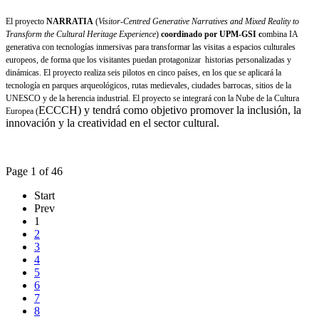
El proyecto
NARRATIA
(
Visitor-Centred Generative Narratives and Mixed Reality to
Transform the Cultural Heritage Experience
)
coordinado por UPM-GSI c
ombina IA
generativa con tecnologías inmersivas para transformar las visitas a espacios culturales
europeos, de forma que los visitantes puedan protagonizar historias personalizadas y
dinámicas. El proyecto realiza seis pilotos en cinco países, en los que se aplicará la
tecnología en parques arqueológicos, rutas medievales, ciudades barrocas, sitios de la
UNESCO y de la herencia industrial. El proyecto se integrará con la Nube de la Cultura
ECCCH) y tendrá como objetivo promover la inclusión, la
Europea (
innovación y la creatividad en el sector cultural.
Page 1 of 46
Start
Prev
1
2
3
4
5
6
7
8