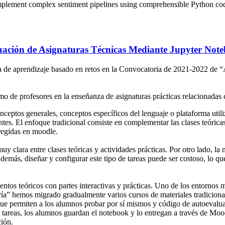
implement complex sentiment pipelines using comprehensible Python co
ación de Asignaturas Técnicas Mediante Jupyter Not
a de aprendizaje basado en retos en la Convocatoria de 2021-2022 de “A
omo de profesores en la enseñanza de asignaturas prácticas relacionada
eptos generales, conceptos específicos del lenguaje o plataforma utili
entes. El enfoque tradicional consiste en complementar las clases teórica
regidas en moodle.
y clara entre clases teóricas y actividades prácticas. Por otro lado, l
demás, diseñar y configurar este tipo de tareas puede ser costoso, lo qu
entos teóricos con partes interactivas y prácticas. Uno de los entornos
ría” hemos migrado gradualmente varios cursos de materiales tradicion
e permiten a los alumnos probar por sí mismos y código de autoevaluaci
s tareas, los alumnos guardan el notebook y lo entregan a través de Moo
ión.