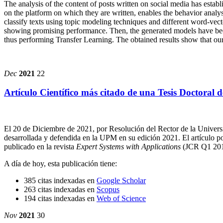
The analysis of the content of posts written on social media has establ
on the platform on which they are written, enables the behavior analys
classify texts using topic modeling techniques and different word-vecto
showing promising performance. Then, the generated models have been 
thus performing Transfer Learning. The obtained results show that ou
Dec
2021
22
Artículo Científico más citado de una Tesis Doctoral
El 20 de Diciembre de 2021, por Resolución
del Rector de la Univer
desarrollada y defendida en la UPM en su edición 2021. El artículo po
publicado en la revista
Expert Systems
with Applications
(JCR Q1 2017
A día de hoy, esta publicación tiene:
385 citas indexadas en
Google Scholar
263 citas indexadas en
Scopus
194 citas indexadas en
Web of Science
Nov
2021
30