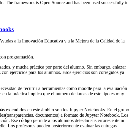
de. The framework is Open Source and has been used successfully in
ebooks
yudas a la Innovación Educativa y a la Mejora de la Calidad de la
s con programación.
zados, y mucha práctica por parte del alumno. Sin embargo, enlazar
s con ejercicios para los alumnos. Esos ejercicios son corregidos ya
a necesidad de recurrir a herramientas como moodle para la evaluación
e en la práctica implica que el número de tareas de este tipo es muy
 más extendidos en este ámbito son los Jupyter Notebooks. En el grupo
ales(transparencias, documentos) a formato de Jupyter Notebook. Los
ón. Ese código permite a los alumnos detectar sus errores e iterar
dle. Los profesores pueden posteriormente evaluar las entregas