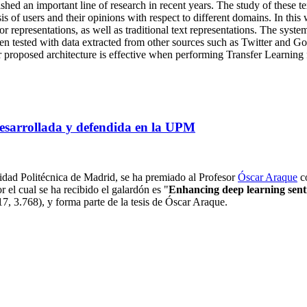
ished an important line of research in recent years. The study of these te
is of users and their opinions with respect to different domains. In th
r representations, as well as traditional text representations. The syste
tested with data extracted from other sources such as Twitter and Goog
r proposed architecture is effective when performing Transfer Learning
 desarrollada y defendida en la UPM
sidad Politécnica de Madrid, se ha premiado al Profesor
Óscar Araque
co
r el cual se ha recibido el galardón es
"
Enhancing deep learning senti
, 3.768), y forma parte de la tesis de Óscar Araque.