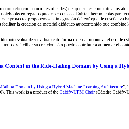
o completo (con soluciones oficiales) del que se les comparte a los alumn
os notebooks entregados puede ser costoso. Existen herramientas para ge
En este proyecto, proponemos la integración del enfoque de enseñanza 
s facilitar la creación de material didáctico autocontenido que combine
do autoevaluable y evaluable de forma externa promueva el uso de este 
 alumnos, y facilitar su creación sólo puede contribuir a aumentar el con
a Content in the Ride-Hailing Domain by Using a Hyb
e-Hailing Domain by Using a Hybrid Machine Learning Architecture
", 
). This work is a product of the
Cabify-UPM Chair
(Cátedra Cabify-