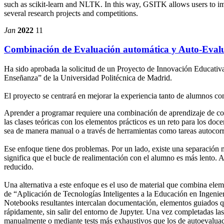
such as scikit-learn and NLTK. In this way, GSITK allows users to 
several research projects and competitions.
Jan
2022
11
Combinación de Evaluación automática y Auto-Evalu
Ha sido aprobada la solicitud de un Proyecto de Innovación Educativ
Enseñanza” de la Universidad Politécnica de Madrid.
El proyecto se centrará en mejorar la experiencia tanto de alumnos c
Aprender a programar requiere una combinación de aprendizaje de conc
las clases teóricas con los elementos prácticos es un reto para los doc
sea de manera manual o a través de herramientas como tareas autocor
Ese enfoque tiene dos problemas. Por un lado, existe una separación mu
significa que el bucle de realimentación con el alumno es más lento. A
reducido.
Una alternativa a este enfoque es el uso de material que combina elem
de “Aplicación de Tecnologías Inteligentes a la Educación en Ingenie
Notebooks resultantes intercalan documentación, elementos guiados qu
rápidamente, sin salir del entorno de Jupyter. Una vez completadas la
manualmente o mediante tests más exhaustivos que los de autoevaluac