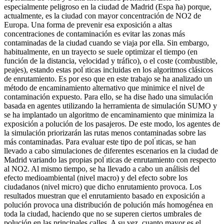
especialmente peligroso en la ciudad de Madrid (Espa ̃na) porque,
actualmente, es la ciudad con mayor concentración de NO2 de
Europa. Una forma de prevenir esa exposición a altas
concentraciones de contaminación es evitar las zonas más
contaminadas de la ciudad cuando se viaja por ella. Sin embargo,
habitualmente, en un trayecto se suele optimizar el tiempo (en
función de la distancia, velocidad y tráfico), o el coste (combustible,
peajes), estando estas pol ́ıticas incluidas en los algoritmos clásicos
de enrutamiento. Es por eso que en este trabajo se ha analizado un
método de encaminamiento alternativo que minimice el nivel de
contaminación expuesto. Para ello, se ha dise ̃nado una simulación
basada en agentes utilizando la herramienta de simulación SUMO y
se ha implantado un algoritmo de encaminamiento que minimiza la
exposición a polución de los pasajeros. De este modo, los agentes de
la simulación priorizarán las rutas menos contaminadas sobre las
más contaminadas. Para evaluar este tipo de pol ́ıticas, se han
llevado a cabo simulaciones de diferentes escenarios en la ciudad de
Madrid variando las propias pol ́ıticas de enrutamiento con respecto
al NO2. Al mismo tiempo, se ha llevado a cabo un análisis del
efecto medioambiental (nivel macro) y del efecto sobre los
ciudadanos (nivel micro) que dicho enrutamiento provoca. Los
resultados muestran que el enrutamiento basado en exposición a
polución provoca una distribución de polución más homogénea en
toda la ciudad, haciendo que no se superen ciertos umbrales de
polución en las principales calles. A su vez, cuanto mayor es el