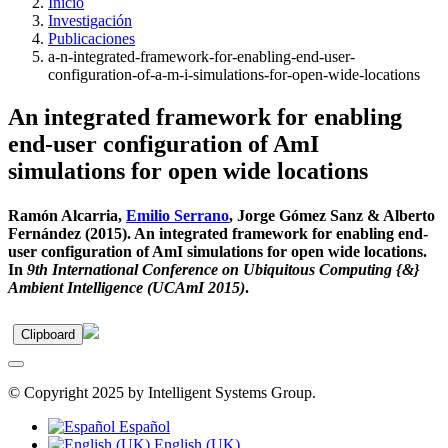
Inicio
Investigación
Publicaciones
a-n-integrated-framework-for-enabling-end-user-
configuration-of-a-m-i-simulations-for-open-wide-locations
An integrated framework for enabling
end-user configuration of AmI
simulations for open wide locations
Ramón Alcarria,
Emilio Serrano
, Jorge Gómez Sanz & Alberto
Fernández (2015). An integrated framework for enabling end-
user configuration of AmI simulations for open wide locations.
In
9th International Conference on Ubiquitous Computing {&}
Ambient Intelligence (UCAmI 2015)
.
Clipboard
© Copyright 2025 by Intelligent Systems Group.
Español
English (UK)