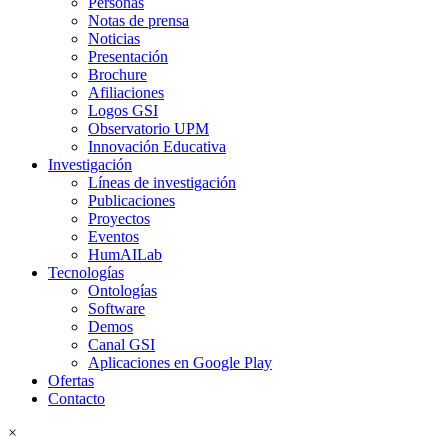
Personas
Notas de prensa
Noticias
Presentación
Brochure
Afiliaciones
Logos GSI
Observatorio UPM
Innovación Educativa
Investigación
Líneas de investigación
Publicaciones
Proyectos
Eventos
HumAILab
Tecnologías
Ontologías
Software
Demos
Canal GSI
Aplicaciones en Google Play
Ofertas
Contacto
×