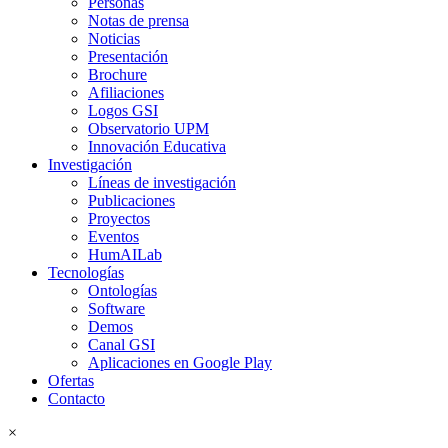
Personas
Notas de prensa
Noticias
Presentación
Brochure
Afiliaciones
Logos GSI
Observatorio UPM
Innovación Educativa
Investigación
Líneas de investigación
Publicaciones
Proyectos
Eventos
HumAILab
Tecnologías
Ontologías
Software
Demos
Canal GSI
Aplicaciones en Google Play
Ofertas
Contacto
×