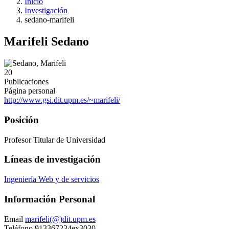
Inicio
Investigación
sedano-marifeli
Marifeli Sedano
20
Publicaciones
Página personal
http://www.gsi.dit.upm.es/~marifeli/
Posición
Profesor Titular de Universidad
Líneas de investigación
Ingeniería Web y de servicios
Información Personal
Email
marifeli(@)dit.upm.es
Teléfono
913367234ex3030