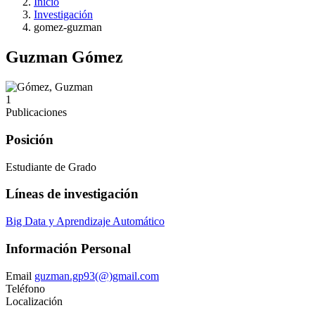
Inicio
Investigación
gomez-guzman
Guzman Gómez
1
Publicaciones
Posición
Estudiante de Grado
Líneas de investigación
Big Data y Aprendizaje Automático
Información Personal
Email
guzman.gp93(@)gmail.com
Teléfono
Localización