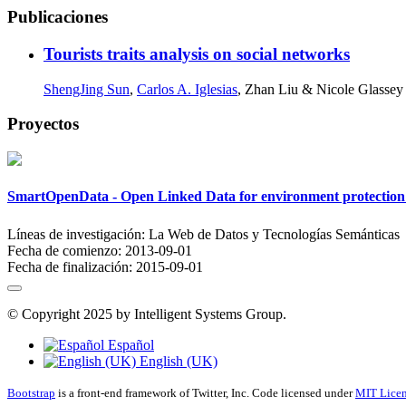
Publicaciones
Tourists traits analysis on social networks
ShengJing Sun
,
Carlos A. Iglesias
, Zhan Liu & Nicole Glassey B
Proyectos
SmartOpenData - Open Linked Data for environment protection
Líneas de investigación:
La Web de Datos y Tecnologías Semánticas
Fecha de comienzo:
2013-09-01
Fecha de finalización:
2015-09-01
© Copyright 2025 by Intelligent Systems Group.
Español
English (UK)
Bootstrap
is a front-end framework of Twitter, Inc. Code licensed under
MIT Licen