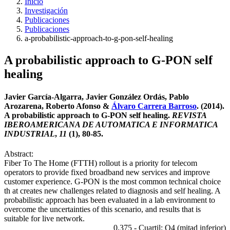
Inicio
Investigación
Publicaciones
Publicaciones
a-probabilistic-approach-to-g-pon-self-healing
A probabilistic approach to G-PON self
healing
Javier García-Algarra, Javier González Ordás, Pablo
Arozarena, Roberto Afonso &
Álvaro Carrera Barroso
. (2014).
A probabilistic approach to G-PON self healing.
REVISTA
IBEROAMERICANA DE AUTOMATICA E INFORMATICA
INDUSTRIAL
,
11
(1), 80-85.
Abstract:
Fiber To The Home (FTTH) rollout is a priority for telecom
operators to provide fixed broadband new services and improve
customer experience. G-PON is the most common technical choice
th at creates new challenges related to diagnosis and self healing. A
probabilistic approach has been evaluated in a lab environment to
overcome the uncertainties of this scenario, and results that is
suitable for live network.
0,375 - Cuartil: Q4 (mitad inferior)