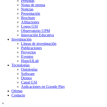
Personas
Notas de prensa
Noticias
Presentación
Brochure
Afiliaciones
Logos GSI
Observatorio UPM
Innovación Educativa
Investigación
Líneas de investigación
Publicaciones
Proyectos
Eventos
HumAILab
Tecnologías
Ontologías
Software
Demos
Canal GSI
Aplicaciones en Google Play
Ofertas
Contacto
×