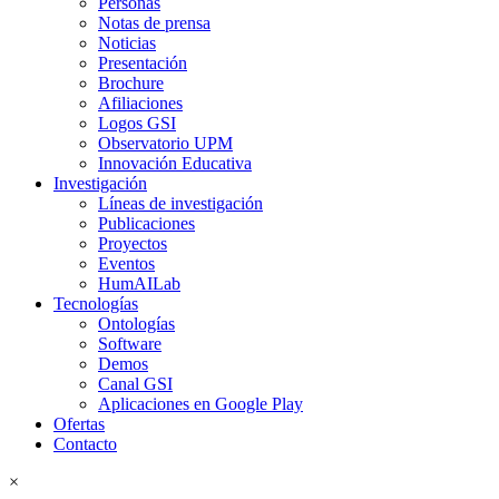
Personas
Notas de prensa
Noticias
Presentación
Brochure
Afiliaciones
Logos GSI
Observatorio UPM
Innovación Educativa
Investigación
Líneas de investigación
Publicaciones
Proyectos
Eventos
HumAILab
Tecnologías
Ontologías
Software
Demos
Canal GSI
Aplicaciones en Google Play
Ofertas
Contacto
×